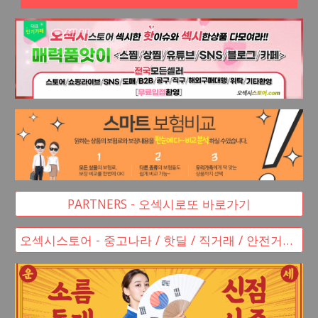
PARTNERS - 오섹시로또 바로가기
오섹시스토어 - 중고나라 / 핫딜 / 직거래 / 안전거래 바로가기