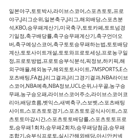
일본야구,토토박사,라이브스코어,스포츠토토,프로
야구,J리그순위,일본축구,J리그,해외배당,스포츠분
석,KBO,승무패계산기,미국축구,토토카페,토트넘경
기일정,축구배당률,축구승무패계산기,축구언더오
버,축구예상스코어,축구토토승무패하는법,토토배당
계산,토토사이트개설,토토와프로토세상,프로농구일
정,프로토방법,프로토승부식분석,픽정보,하키픽,해
외구매율,해외농구,해외토토사이트,7MSPORTS,E스
포츠배팅,FA컵,J리그결과,J리그경기결과,NBA라이브
스코어,NBA예측,NBA정보,UCL순위,나우골,농구승
무패,농구승오패,라이브스코어주소,라이브스코어코
리아,배당흐름,벳익스,새벽축구,스보벳,스포츠배팅
사이트,스포츠토토경기,스포츠토토공식사이트,스포
츠토토마감시간,스포츠토토배당률,스포츠토토프로
토,승무패1회차,승무패2회차,승무패당첨금,승무패
조합기,승부식프로토,실시간해외배당,아시안커넥