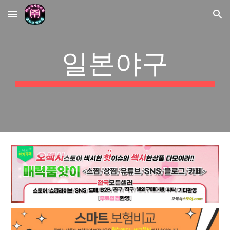
Skip to main content
Skip to navigation
일본야구