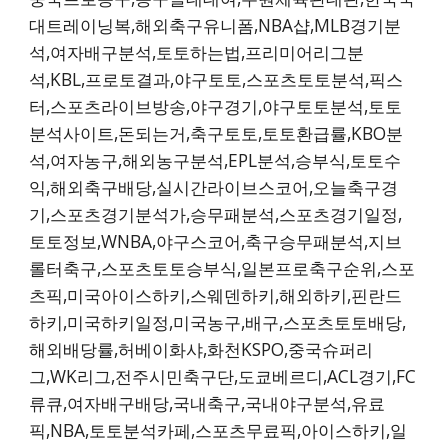
대트레이닝복,해외축구유니폼,NBA샵,MLB경기분
석,여자배구분석,토토하는법,프리미어리그분
석,KBL,프로토결과,야구토토,스포츠토토분석,픽스
터,스포츠라이브방송,야구경기,야구토토분석,토토
분석사이트,돈되는거,축구토토,토토환급률,KBO분
석,여자농구,해외농구분석,EPL분석,승부식,토토수
익,해외축구배당,실시간라이브스코어,오늘축구경
기,스포츠경기분석가,승무패분석,스포츠경기일정,
토토정보,WNBA,야구스코어,축구승무패분석,지브
롤터축구,스포츠토토승부식,일본프로축구순위,스포
츠픽,미국아이스하키,스웨덴하키,해외하키,핀란드
하키,미국하키일정,미국농구,배구,스포츠토토배당,
해외배당률,허베이화샤,화천KSPO,중국슈퍼리
그,WK리그,전주시민축구단,도쿄베르디,ACL경기,FC
류큐,여자배구배당,국내축구,국내야구분석,유료
픽,NBA,토토분석카페,스포츠무료픽,아이스하키,일