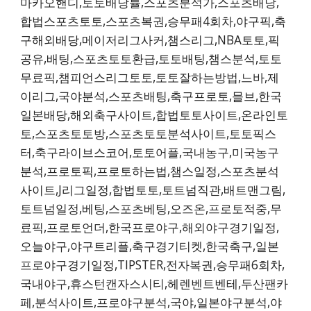
마카오핸디,토토배당률,스포츠분석가,스포츠배당,
합법스포츠토토,스포츠복권,승무패4회차,야구픽,축
구해외배당,메이저리그사커,챔스리그,NBA토토,픽
공유,배팅,스포츠토토환급,토토배팅,챔스분석,토토
무료픽,챔피언스리그토토,토토잘하는방법,느바,제
이리그,국야분석,스포츠배팅,축구프로토,믈브,한국
일본배당,해외축구사이트,합법토토사이트,온라인토
토,스포츠토토방,스포츠토토분석사이트,토토픽스
터,축구라이브스코어,토토어플,국내농구,미국농구
분석,프로토픽,프로토하는법,챔스일정,스포츠분석
사이트,J리그일정,합법토토,토트넘직관,배트맨그림,
토트넘일정,베팅,스포츠베팅,오즈온,프로토적중,무
료픽,프로토언더,한국프로야구,해외야구경기일정,
오늘야구,야구트리플,축구경기티켓,한국축구,일본
프로야구경기일정,TIPSTER,전자복권,승무패6회차,
국내야구,휴스턴캔자스시티,헤렌벤트벤테,두산팬카
페,분석사이트,프로야구분석,국야,일본야구분석,야