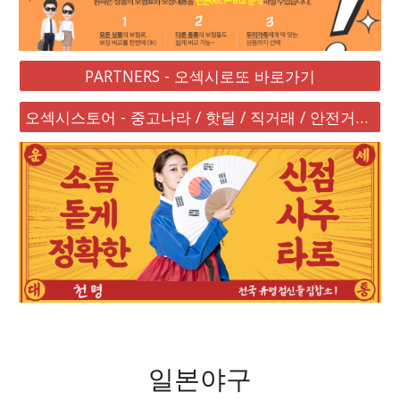
PARTNERS - 오섹시로또 바로가기
오섹시스토어 - 중고나라 / 핫딜 / 직거래 / 안전거래 바로가기
일본야구