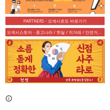
PARTNERS - 오섹시로또 바로가기
오섹시스토어 - 중고나라 / 핫딜 / 직거래 / 안전거래 바로가기