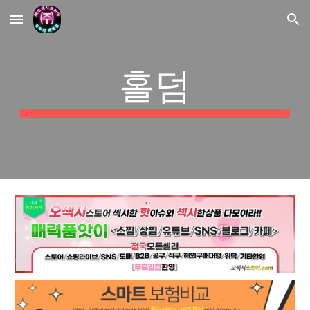
Skip to main content
Skip to navigation
홀덤