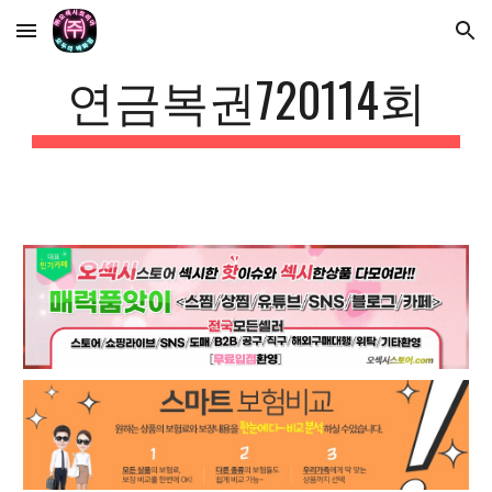
Skip to main content
Skip to navigation
연금복권720114회