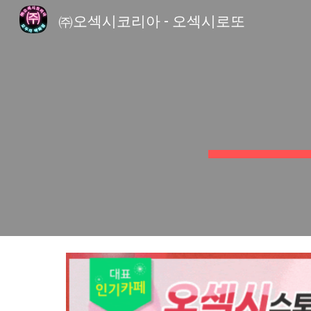
㈜오섹시코리아 - 오섹시로또
Sk