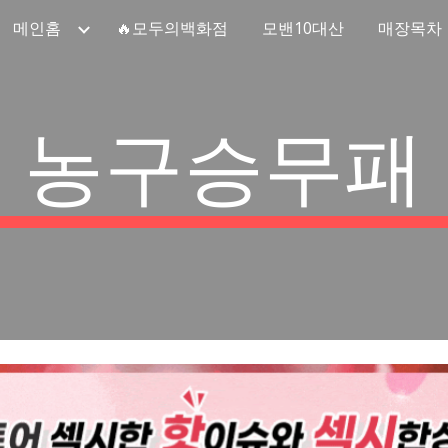
메인홈
🔥모두의백화점
모밴10대산
매장목차
ip to main content
Skip to navigat
농구승무패