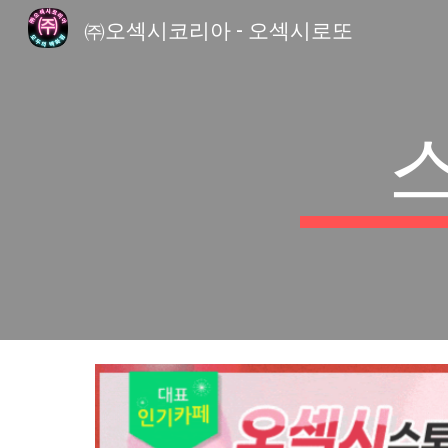
㈜오섹시코리아 - 오섹시로또
Sk
스