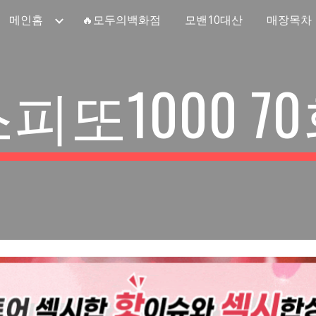
메인홈
🔥모두의백화점
모밴10대산
매장목차
ip to main content
Skip to navigat
피또1000 
70