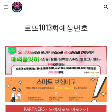
Skip to main content
Skip to navigation
로또1013회예상번호
PARTNERS - 오섹시로또 바로가기