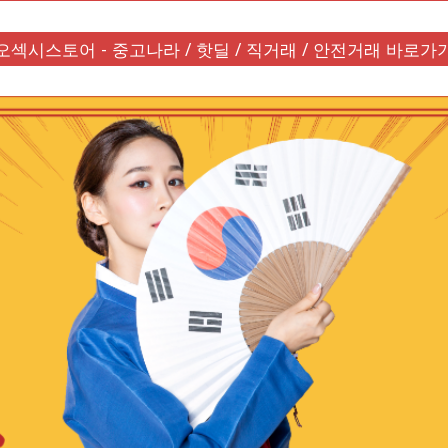
오섹시스토어 - 중고나라 / 핫딜 / 직거래 / 안전거래 바로가