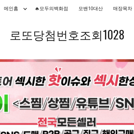
메인홈
🔥모두의백화점
모밴10대산
매장목차
ip to main content
Skip to navigat
로또당첨번호조회1028