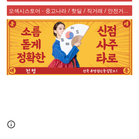
오섹시스토어 - 중고나라 / 핫딜 / 직거래 / 안전거래 바로가기