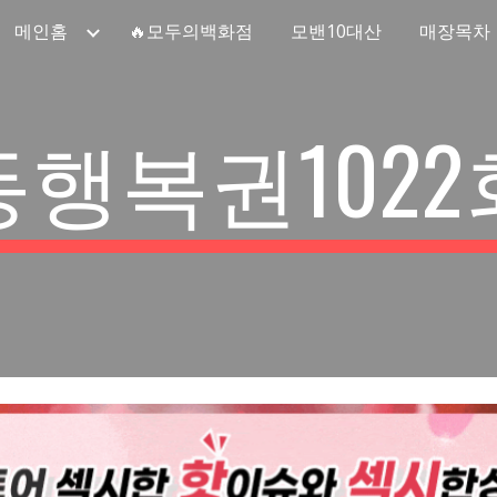
메인홈
🔥모두의백화점
모밴10대산
매장목차
ip to main content
Skip to navigat
동행복권102
2