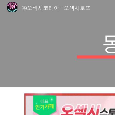
㈜오섹시코리아 - 오섹시로또
Sk