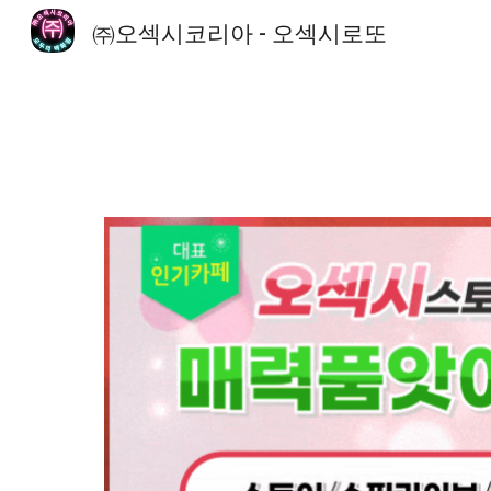
㈜오섹시코리아 - 오섹시로또
Sk