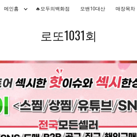
메인홈
🔥모두의백화점
모밴10대산
매장목차
ip to main content
Skip to navigat
로또1031회